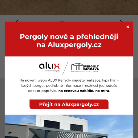
LOKALITY
Pergoly Znojmo
Pergoly Břeclav
Pergoly Brno
Pergoly Hodonín