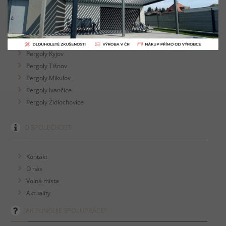
Pergoly Kuřim
Pergoly Zlín
Pergoly Vyškov
Pergoly Blansko
Pergoly Kyjov
Pergoly Tišnov
Pergoly Mikulov
Pergoly Ivančice
Pergoly Židlochovice
O SPOLEČNOSTI
Kontakt
O nás
Volná místa
Aktuality
JAK FUNGUJE SPOLUPRÁCE?