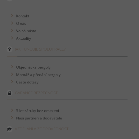
Kontakt
O nás
Volná místa
Aktuality
JAK FUNGUJE SPOLUPRÁCE?
Objednávka pergoly
Montáž a předání pergoly
Časté dotazy
GARANCE BEZPEČNOSTI
5 let záruky bez omezení
Naši partneři a dodavatelé
VZDĚLÁNÍ A ZODPOVĚDNOST