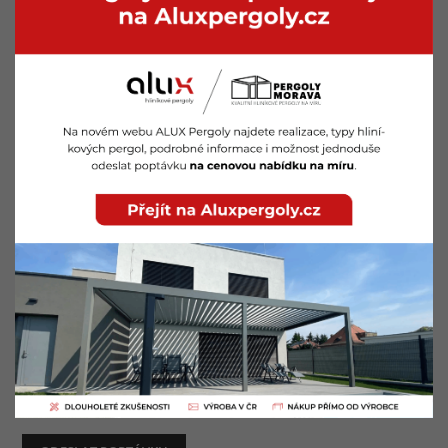
Máte dotaz? Napište nám
Dejte nám vědět, brzy se vám ozveme.
Jméno a příjmení *
Telefon *
E-mail *
Co pro vás můžeme udělat?