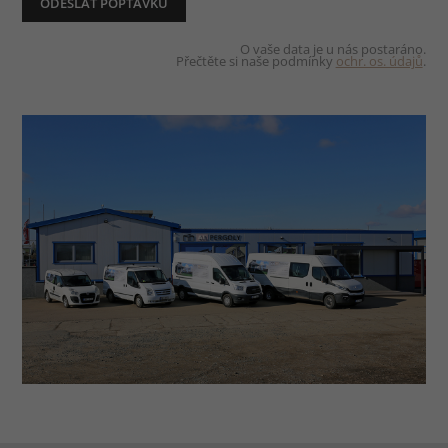
O vaše data je u nás postaráno.
Přečtěte si naše podmínky
ochr. os. údajů
.