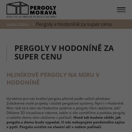
Pergoly v Hodoníně za super cenu
HLAVNÍ STRANA
PERGOLY V HODONÍNĚ ZA
SUPER CENU
HLINÍKOVÉ PERGOLY NA MÍRU V
HODONÍNĚ
Vyrobíme pro vás kvalitní pergolu přesně podle vašich představ.
Zvládneme malé projekty i složité pergolové systémy. Nyní i v Hodoníně.
Moc rádi se k vám do Hodonína vydáme a pergolu Vám ukážeme. Jak?
Děláme 3D vizualizace zdarma, takže si vše zaměříme a podobu pergoly
u vašeho domu vám ukážeme v počítači.
Hned tak budete vědět, jak
pergola u domu bude vypadat. U nás nekupujete pověstného zajíce
v pytli. Pergolu uvidíte na vlastní oči v našem počítači.