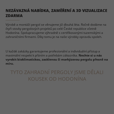
NEZÁVAZNÁ NABÍDKA, ZAMĚŘENÍ A 3D VIZUALIZACE
ZDARMA
Výrobě a montáži pergol se věnujeme již dlouhá léta. Ročně dodáme na
čtyři stovky pergolových projektů po celé České republice včetně
Hodonína. Spolupracujeme výhradně s certifikovanými tuzemskými a
zahraničními firmami. Díky tomu je na naše výrobky opravdu spoleh.
U každé zakázky garantujeme profesionální a individuální přístup a
maximální respekt k přáním a potřebám zákazníka.
Nechte si u nás
vyrobit bioklimatickou, zasklenou či markýzovou pergolu přesně na
míru.
TYTO ZAHRADNÍ PERGOLY JSME DĚLALI
KOUSEK OD HODONÍNA