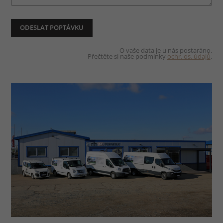
O vaše data je u nás postaráno.
Přečtěte si naše podmínky
ochr. os. údajů
.