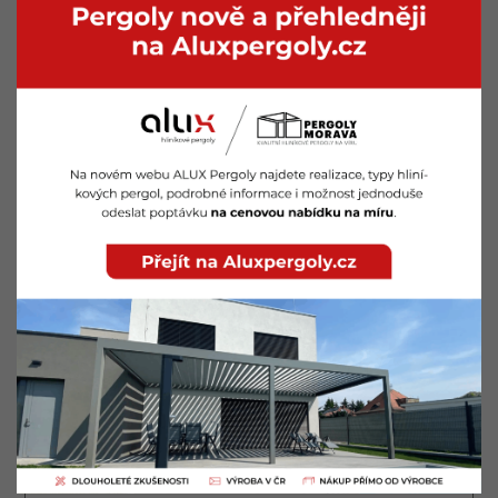
Máte dotaz? Napište nám
Dejte nám vědět, brzy se vám ozveme.
Jméno a příjmení *
Telefon *
E-mail *
Co pro vás můžeme udělat?