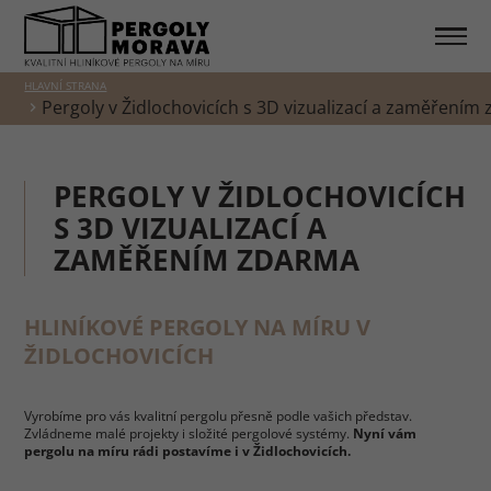
HLAVNÍ STRANA
Pergoly v Židlochovicích s 3D vizualizací a zaměřením
PERGOLY V ŽIDLOCHOVICÍCH
S 3D VIZUALIZACÍ A
ZAMĚŘENÍM ZDARMA
HLINÍKOVÉ PERGOLY NA MÍRU V
ŽIDLOCHOVICÍCH
Vyrobíme pro vás kvalitní pergolu přesně podle vašich představ.
Zvládneme malé projekty i složité pergolové systémy.
Nyní vám
pergolu na míru rádi postavíme i v Židlochovicích.