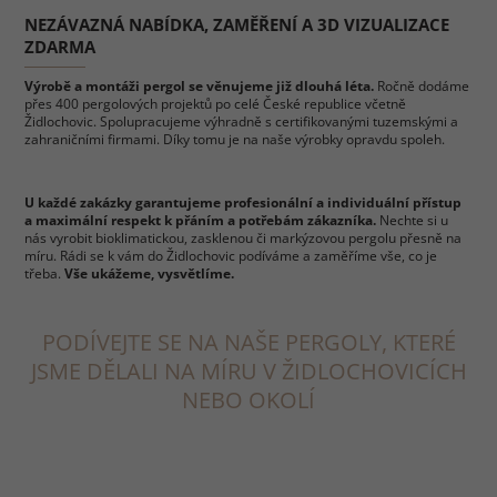
NEZÁVAZNÁ NABÍDKA, ZAMĚŘENÍ A 3D VIZUALIZACE
ZDARMA
Výrobě a montáži pergol se věnujeme již dlouhá léta.
Ročně dodáme
přes 400 pergolových projektů po celé České republice včetně
Židlochovic. Spolupracujeme výhradně s certifikovanými tuzemskými a
zahraničními firmami. Díky tomu je na naše výrobky opravdu spoleh.
U každé zakázky garantujeme profesionální a individuální přístup
a maximální respekt k přáním a potřebám zákazníka.
Nechte si u
nás vyrobit bioklimatickou, zasklenou či markýzovou pergolu přesně na
míru. Rádi se k vám do Židlochovic podíváme a zaměříme vše, co je
třeba.
Vše ukážeme, vysvětlíme.
PODÍVEJTE SE NA NAŠE PERGOLY, KTERÉ
JSME DĚLALI NA MÍRU V ŽIDLOCHOVICÍCH
NEBO OKOLÍ