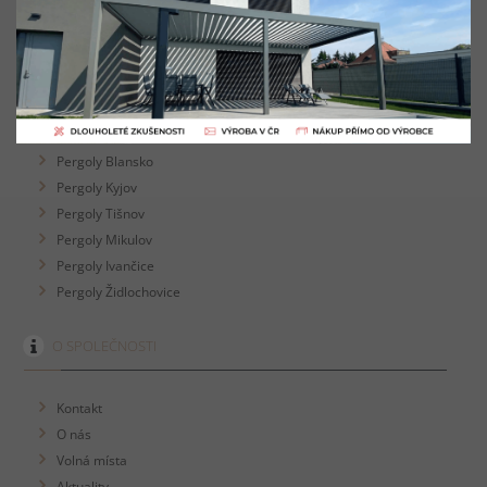
Pergoly Břeclav
Pergoly Brno
Pergoly Hodonín
Pergoly Kuřim
Pergoly Zlín
Pergoly Vyškov
Pergoly Blansko
Pergoly Kyjov
Pergoly Tišnov
Pergoly Mikulov
Pergoly Ivančice
Pergoly Židlochovice
O SPOLEČNOSTI
Kontakt
O nás
Volná místa
Aktuality