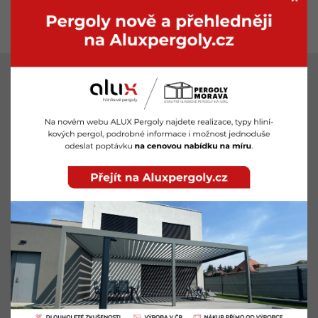
LOKALITY
Pergoly Znojmo
Pergoly Břeclav
Pergoly Brno
Pergoly Hodonín
Pergoly Kuřim
Pergoly Zlín
Pergoly Vyškov
Pergoly Blansko
Pergoly Kyjov
Pergoly Tišnov
Pergoly Mikulov
Pergoly Ivančice