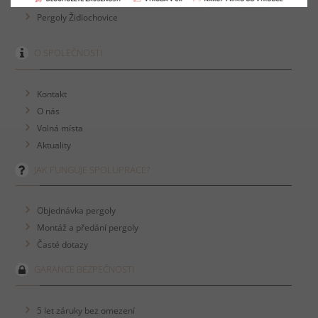
Pergoly Židlochovice
O SPOLEČNOSTI
Kontakt
O nás
Volná místa
Aktuality
JAK FUNGUJE SPOLUPRÁCE?
Objednávka pergoly
Montáž a předání pergoly
Časté dotazy
GARANCE BEZPEČNOSTI
5 let záruky bez omezení