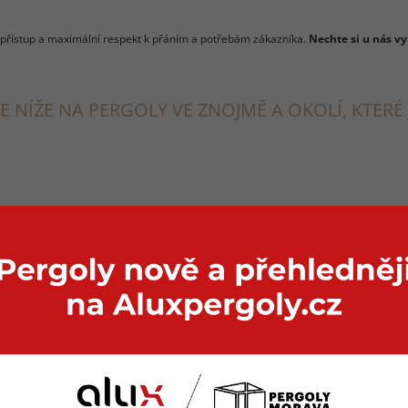
 přístup a maximální respekt k přáním a potřebám zákazníka.
Nechte si u nás v
E NÍŽE NA PERGOLY VE ZNOJMĚ A OKOLÍ, KTERÉ