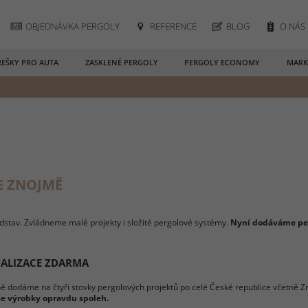
OBJEDNÁVKA PERGOLY
REFERENCE
BLOG
O NÁS
ŘEŠKY PRO AUTA
ZASKLENÉ PERGOLY
PERGOLY ECONOMY
MARK
E ZNOJMĚ
edstav. Zvládneme malé projekty i složité pergolové systémy.
Nyní dodáváme per
UALIZACE ZDARMA
ně dodáme na čtyři stovky pergolových projektů po celé České republice včetně 
še výrobky opravdu spoleh.