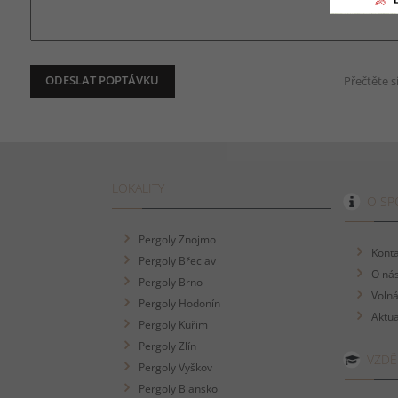
Přečtěte 
LOKALITY
O SP
Pergoly Znojmo
Konta
Pergoly Břeclav
O ná
Pergoly Brno
Volná
Pergoly Hodonín
Aktua
Pergoly Kuřim
Pergoly Zlín
VZDĚ
Pergoly Vyškov
Pergoly Blansko