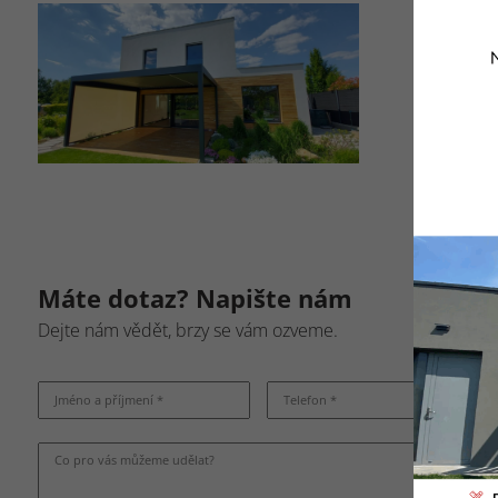
Máte dotaz? Napište nám
Dejte nám vědět, brzy se vám ozveme.
Jméno a příjmení *
Telefon *
Co pro vás můžeme udělat?