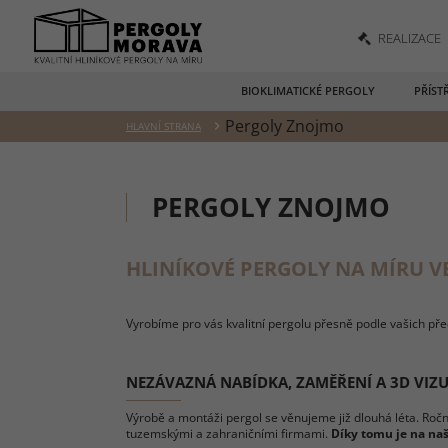
REALIZACE
BIOKLIMATICKÉ PERGOLY
PŘÍST
Pergoly Znojmo
HLAVNÍ STRANA
PERGOLY ZNOJMO
HLINÍKOVÉ PERGOLY NA MÍRU V
Vyrobíme pro vás kvalitní pergolu přesně podle vašich př
NEZÁVAZNÁ NABÍDKA, ZAMĚŘENÍ A 3D VIZ
Výrobě a montáži pergol se věnujeme již dlouhá léta. Roč
tuzemskými a zahraničními firmami.
Díky tomu je na na