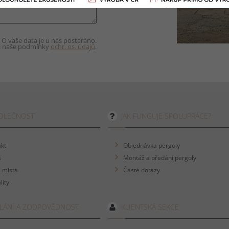
O vaše data je u nás postaráno.
si naše podmínky
ochr. os. údajů
.
OLEČNOSTI
JAK FUNGUJE SPOLUPRÁCE?
kt
Objednávka pergoly
s
Montáž a předání pergoly
 místa
Časté dotazy
lity
LÁNÍ A ZODPOVĚDNOST
KLIENTSKÁ SEKCE