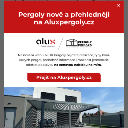
na váš počítač ukládány. Pokud však tuto možnost využijete, budete
zřejmě muset manuálně upravovat některé preference při každé
návštěvě daných stránek a nelze ani vyloučit omezení některých služeb
a funkcí stránek.
Pokud Vám nevadí sledování návštevnosti, ale nechcete být
identifikováni, můžete vypnout unikátní identifikaci prohlížeče a povolit
použití cookies na našem webu. Případně můžete níže na téže stránce
nainstalovat opt-out rozšíření pro všechny weby (funkčnost tohoto řešení
je plně v režii firmy Google). Jak upravit využívání cookies.
Použití cookies můžete omezit nebo zablokovat v nastavení svého
webového prohlížeče. Informace o nastavení konkrétního prohlížeče
naleznete na uvedených adresách:
Internet Explorer: windows.microsoft.com
Google Chrome: support.google.com
Mozilla Firefox: support.mozilla.org
Opera: help.opera.com
Safari: support.apple.com
AL Pergoly s.r.o.
Strakonická 37, 159 00 Praha – Lahovice IČ: 05606471 DIČ: CZ05606471