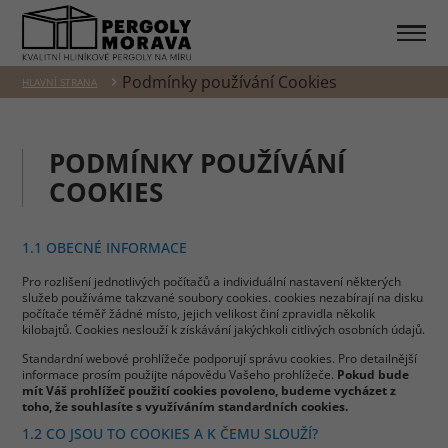
Podmínky používání Cookies
HLAVNÍ STRANA
PODMÍNKY POUŽÍVÁNÍ
COOKIES
1.1 OBECNÉ INFORMACE
Pro rozlišení jednotlivých počítačů a individuální nastavení některých
služeb používáme takzvané soubory cookies. cookies nezabírají na disku
počítače téměř žádné místo, jejich velikost činí zpravidla několik
kilobajtů. Cookies neslouží k získávání jakýchkoli citlivých osobních údajů.
Standardní webové prohlížeče podporují správu cookies. Pro detailnější
informace prosím použijte nápovědu Vašeho prohlížeče.
Pokud bude
mít Váš prohlížeč použití cookies povoleno, budeme vycházet z
toho, že souhlasíte s využíváním standardních cookies.
1.2 CO JSOU TO COOKIES A K ČEMU SLOUŽÍ?