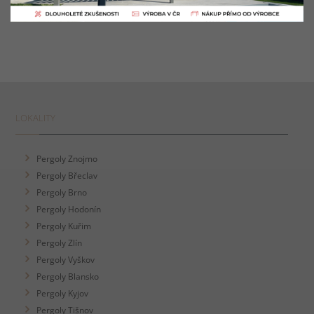
LOKALITY
Pergoly Znojmo
Pergoly Břeclav
Pergoly Brno
Pergoly Hodonín
Pergoly Kuřim
Pergoly Zlín
Pergoly Vyškov
Pergoly Blansko
Pergoly Kyjov
Pergoly Tišnov