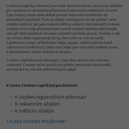
Cookies (anglicky sušenka) jsou malé datové soubory, které jsou důležité
pro správnou a uživatelsky příjemnou funkcionalitu webových stránek.
Tyto soubory tento web ukládá pomocí webového prohlížeče do
jednotlivých počítačů. Proto je někdy umísťujeme na váš počítač nebo
mobilní zařízení, tak jako ostatně většina velkých internetových stránek.
Cookies si lze tedy představit jako paměť webové stránky, která podle
nich při další návštěvě uživatele stejného počítače pozná. Stránky si tak
na určitou dobu zapamatují úkony, které jste na nich provedli,
a preferencí (např. přihlašovací údaje, jazyka, velikost písma a jiné
zobrazovací preferencí), takže tyto údaje pak nemusíte zadávat znovu
a přeskakovat z jedné stránky na druhou.
Cookies nepředstavují nebezpečí, mají však význam pro ochranu
soukromí. Cookies nelze použít pro zjištění totožnosti návštěvníků
stránek ani ke zneužití přihlašovacích údajů.
K čemu Cookies například používáme?
K uložení registračních informací
K reklamním účelům
K měřícím účelům
1.3 JAKÉ COOKIES POUŽÍVÁME?