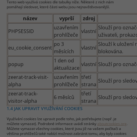
Tento web využívá cookies dle tabulky níže. Některé z nich nám
pomáhají sledovat, které části webu jsou nejnavštěvovanější.
název
vyprší
zdroj
uzavřením
Slouží pro označ
PHPSESSID
vlastní
prohlížeče
uživateli, proka
po 3
Slouží k uložení
eu_cookie_consent
vlastní
měsících
blokována.
1 den od
popup
vlastní
Slouží pro označ
aktualizace
zeerat-track-visit-
uzavřením
třetí
Slouží pro sledo
alpha
prohlížeče
strana
zeerat-track-
třetí
6 měsíců
Slouží pro sledo
visitor-alpha
strana
1.4 JAK UPRAVIT VYUŽÍVÁNÍ COOKIES
Využívání cookies lze upravit podle toho, jak potřebujete (např. je
můžete vymazat). Podrobné informace uvádí stránky
aboutcookies.org
.
Můžete vymazat všechny cookies, které jsou již na vašem počítači a
většina prohlížečů také nabízí možnost zabránit tomu, aby byly cookies