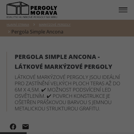
HLAVNÍ STRANA
MARKÝZOVÉ PERGOLY
Pergola Simple Ancona
PERGOLA SIMPLE ANCONA -
LÁTKOVÉ MARKÝZOVÉ PERGOLY
LÁTKOVÉ MARKÝZOVÉ PERGOLY JSOU IDEÁLNÍ
PRO ZASTÍNĚNÍ VELKÝCH PLOCH TERAS AŽ DO
6M X 4,5M. ✔️ MOŽNOST PODSVÍCENÍ LED
OSVĚTLENÍM. ✔️ POVRCH KONSTRUKCE JE
OŠETŘEN PRÁŠKOVOU BARVOU S JEMNOU
METALICKOU STRUKTUROU GRAFITU.