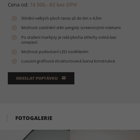
Cena od:
74 500,- Kč bez DPH
Stínění velkých ploch teras až do 6m x 4,5m
Možnost zastínění stěn pergoly screenovými roletami
Po stažení markýzy je celá plocha střechy volná bez
omezení
Možnost podsvícení LED osvětlením
Luxusní grafitová strukturovaná barva konstrukce
ODESLAT POPTÁVKU
FOTOGALERIE