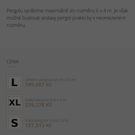
Pergolu vyrábíme maximálně do rozměru 6 x 4 m. Je však
možné budovat sestavy pergol prakticky v neomezeném
rozměru.
CENIK
Střední pergola 4,5 m x 3,5 m
199,667 Kč
Velká pergola 6 m x 4 m
229,278 Kč
Malá pergola 3 m x 2,5 m
157,513 Kč