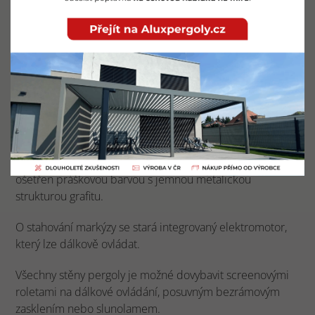
Markýzová pergola Simple Ancona umožňuje zastínit
velké plochy teras až do šíře 6 m x 4,5 m v jednom
modulu. O stínění střechy se stará střešní markýza
Ancona na dálkové ovládání. Všechny stěny této pergoly
je možné osadit screenovými roletami, nebo posuvným
bezrámovým zasklením.
Konstrukce pergoly je tvořena vysoce odolnými
hliníkovými profily 120 x 120 x 4 mm spojenými vnitřními
spojkami z hliníkového odlitku. Povrch konstrukce je
ošetřen práškovou barvou s jemnou metalickou
strukturou grafitu.
O stahování markýzy se stará integrovaný elektromotor,
který lze dálkově ovládat.
Všechny stěny pergoly je možné dovybavit screenovými
roletami na dálkové ovládání, posuvným bezrámovým
zasklením nebo slunolamem.