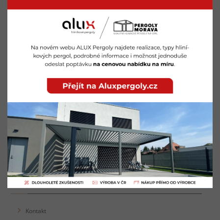
Pergoly Znojmo
Pergoly Břeclav
Pergoly Brno
Pergoly Hodonín
Pergoly Kuřim
Pergoly Zlín
Pergoly Vyškov
Pergoly Blansko
Pergoly Kyjov
Pergoly Tišnov
Pergoly Mikulov
Pergoly Ivančice
Pergoly Židlochovice
O SPOLEČNOSTI
Kontakt