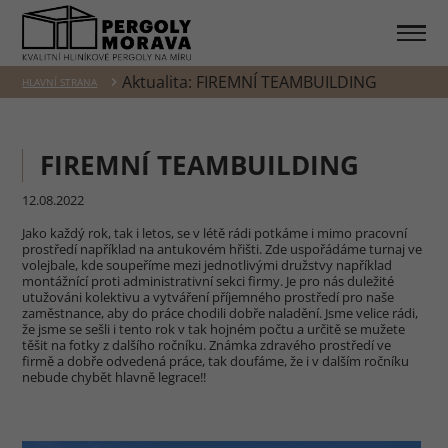
Aktualita: FIREMNÍ TEAMBUILDING
HLAVNÍ STRANA
FIREMNÍ TEAMBUILDING
12.08.2022
Jako každý rok, tak i letos, se v létě rádi potkáme i mimo pracovní
prostředí například na antukovém hřišti. Zde uspořádáme turnaj ve
volejbale, kde soupeříme mezi jednotlivými družstvy například
montážnící proti administrativní sekci firmy. Je pro nás duležité
utužováni kolektivu a vytváření příjemného prostředí pro naše
zaměstnance, aby do práce chodili dobře naladění. Jsme velice rádi,
že jsme se sešli i tento rok v tak hojném počtu a určitě se mužete
těšit na fotky z dalšího ročníku. Známka zdravého prostředí ve
firmě a dobře odvedená práce, tak doufáme, že i v dalším ročníku
nebude chybět hlavně legrace!!