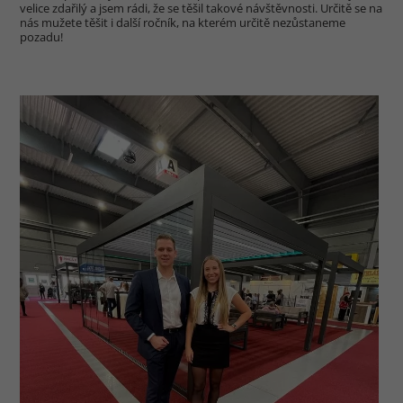
velice zdařilý a jsem rádi, že se těšil takové návštěvnosti. Určitě se na
nás mužete těšit i další ročník, na kterém určitě nezůstaneme
pozadu!