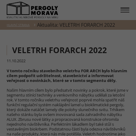
Aktualita: VELETRH FORARCH 2022
HLAVNÍ STRANA
VELETRH FORARCH 2022
11.10.2022
V tomto ročníku stavebního veletrhu FOR ARCH bylo hlavním
cílem podpořit udržitelnost, stavebnictví a informovat
veřejnost o novinkách, které se v tomto segmentu děly.
Našim hlavním cílem bylo předsatvit novinky a pokrok, které jsme v
segmentu stínící techniky a venkovního nábytku udělali za letošní
rok. V tomto ročníku veletrhu veřejnost poprvé mohla spatřit náš
funkční regulační systém naklápění lamel u bioklimatické pergoly,
který dokáže natáčet lamely dle polohy slunečního svitu. Trhíkem
našeho stánku byla ovšem inovovaná sada zahradního nábytku
ALUX. Zbrusu nové látky a propracovaná konstrukce ohromila
nejednoho návštěvníka. Perfektním lákadlem byl také stůl s
vestavěným biokrbem. Podstatnou částí byla odezva návštěvníků
na naše produkty, která nás mile potěšila. Veletrh hodnotíme jeko