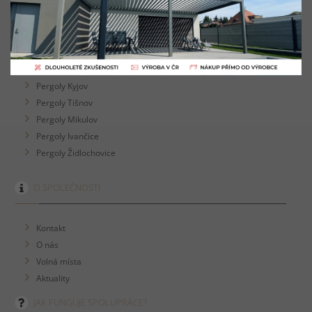
Pergoly Hodonín
Pergoly Kuřim
Pergoly Zlín
Pergoly Vyškov
Pergoly Blansko
Pergoly Kyjov
Pergoly Tišnov
Pergoly Mikulov
Pergoly Ivančice
Pergoly Židlochovice
O SPOLEČNOSTI
Kontakt
O nás
Volná místa
Aktuality
JAK FUNGUJE SPOLUPRÁCE?