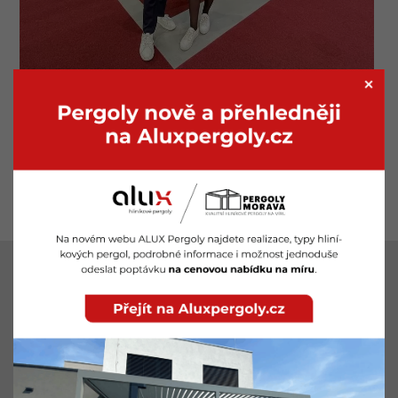
LOKALITY
Pergoly Znojmo
Pergoly Břeclav
Pergoly Brno