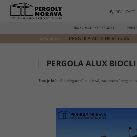
REALIZACE
BIOKLIMATICKÉ PERGOLY
PŘÍST
PERGOLA ALUX BIOclimatic
HLAVNÍ STRANA
PERGOLA ALUX BIOCL
Toto je krásná a elegantní, hliníková, zatahovací pergola 