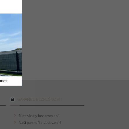
GARANCE BEZPEČNOSTI
5 let záruky bez omezení
Naši partneři a dodavatelé