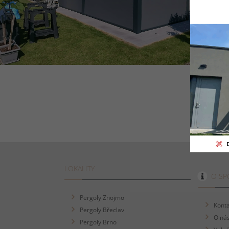
LOKALITY
O SP
Pergoly Znojmo
Konta
Pergoly Břeclav
O ná
Pergoly Brno