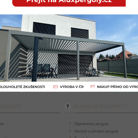
OLEČNOSTI
JAK FUNGUJE SPOLUPRÁCE?
kt
Objednávka pergoly
s
Montáž a předání pergoly