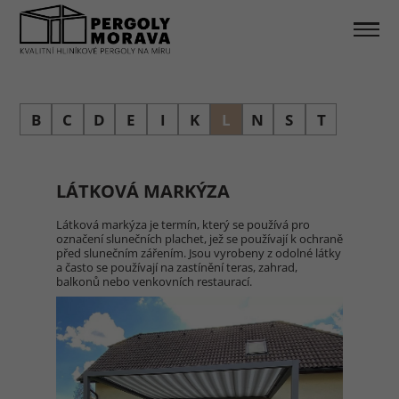
B
C
D
E
I
K
L
N
S
T
LÁTKOVÁ MARKÝZA
Látková markýza je termín, který se používá pro
označení slunečních plachet, jež se používají k ochraně
před slunečním zářením. Jsou vyrobeny z odolné látky
a často se používají na zastínění teras, zahrad,
balkonů nebo venkovních restaurací.