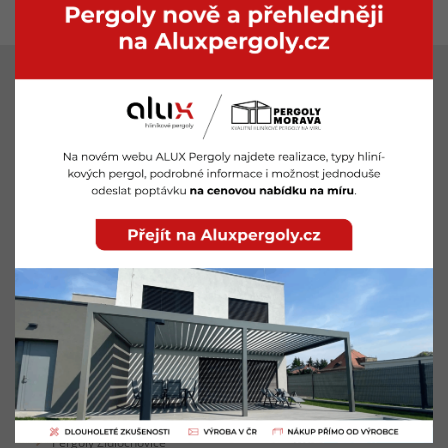
LOKALITY
Pergoly Znojmo
Pergoly Břeclav
Pergoly Brno
Pergoly Hodonín
Pergoly Kuřim
Pergoly Zlín
Pergoly Vyškov
Pergoly Blansko
Pergoly Kyjov
Pergoly Tišnov
Pergoly Mikulov
Pergoly Ivančice
Pergoly Židlochovice