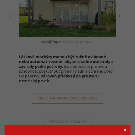
Nabízíme
markýzové pergoly
Látkové markýzy mohou být ručně ovládané
nebo automatizované, aby se snadno otevíraly a
zavíraly podle potřeby.
Jsou populární pro svou
schopnost poskytnout příjemný stín a ochranu před
UV paprsky,
zároveň přidávají do prostoru
estetický prvek
.
PŘEJÍT NA MARKÝZOVÉ PERGOLY
ZPĚT DO SLOVNÍČKU